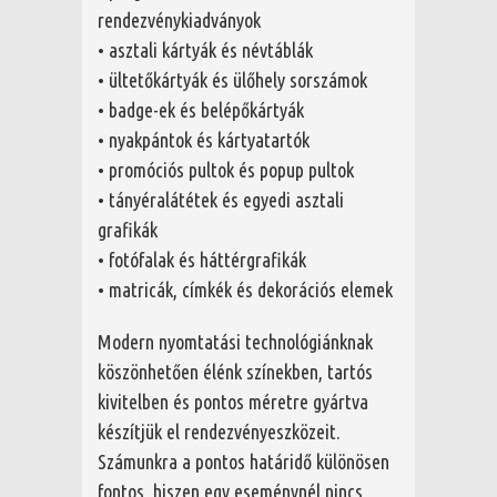
rendezvénykiadványok
• asztali kártyák és névtáblák
• ültetőkártyák és ülőhely sorszámok
• badge-ek és belépőkártyák
• nyakpántok és kártyatartók
• promóciós pultok és popup pultok
• tányéralátétek és egyedi asztali
grafikák
• fotófalak és háttérgrafikák
• matricák, címkék és dekorációs elemek
Modern nyomtatási technológiánknak
köszönhetően élénk színekben, tartós
kivitelben és pontos méretre gyártva
készítjük el rendezvényeszközeit.
Számunkra a pontos határidő különösen
fontos, hiszen egy eseménynél nincs