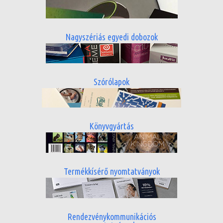
Nagyszériás egyedi dobozok
Szórólapok
Könyvgyártás
Termékkísérő nyomtatványok
Rendezvénykommunikációs