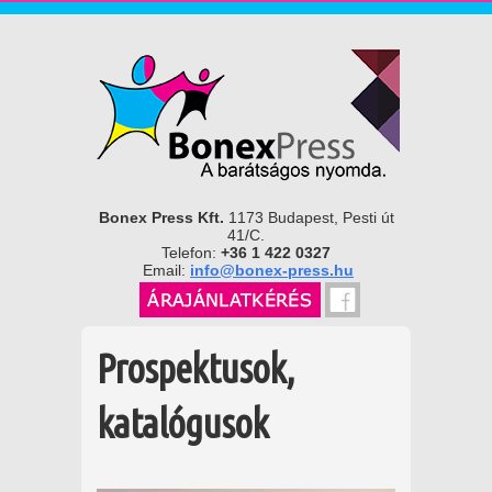
Bonex Press Kft.
1173 Budapest, Pesti út
41/C.
Telefon:
+36 1 422 0327
Email:
info@bonex-press.hu
Prospektusok,
katalógusok