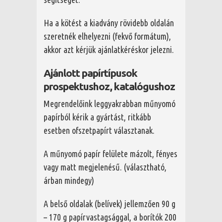
Ha a kötést a kiadvány rövidebb oldalán
szeretnék elhelyezni (fekvő formátum),
akkor azt kérjük ajánlatkéréskor jelezni.
Ajánlott papírtípusok
prospektushoz, katalógushoz
Megrendelőink leggyakrabban műnyomó
papírból kérik a gyártást, ritkább
esetben ofszetpapírt választanak.
A műnyomó papír felülete mázolt, fényes
vagy matt megjelenésű. (választható,
árban mindegy)
A belső oldalak (belívek) jellemzően 90 g
– 170 g papírvastagsággal, a borítók 200