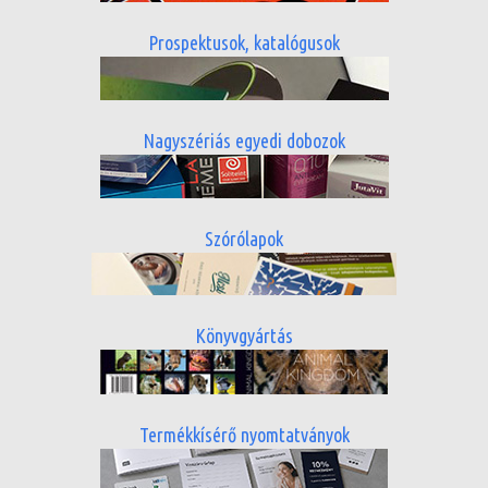
Prospektusok, katalógusok
Nagyszériás egyedi dobozok
Szórólapok
Könyvgyártás
Termékkísérő nyomtatványok